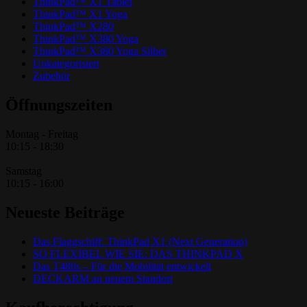
ThinkPad™ X1 Tablet
ThinkPad™ X1 Yoga
ThinkPad™ X280
ThinkPad™ X380 Yoga
ThinkPad™ X380 Yoga Silber
Unkategorisiert
Zubehör
Öffnungszeiten
Montag - Freitag
10:15 - 18:30
Samstag
10:15 - 16:00
Neueste Beiträge
Das Flaggschiff: ThinkPad X1 (Next Generation)
SO FLEXIBEL WIE SIE: DAS THINKPAD X
Das T480s – Für die Mobilität entwickelt
DECKARM an neuem Standort