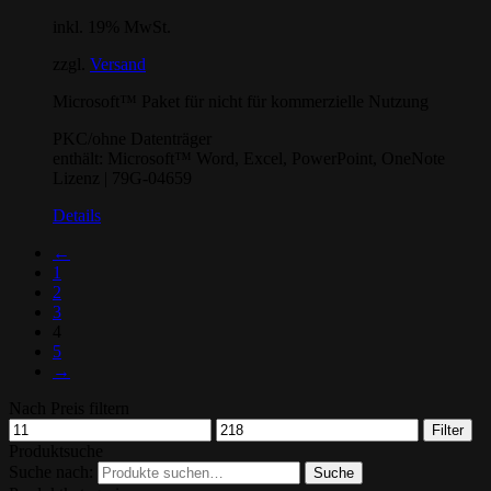
inkl. 19% MwSt.
zzgl.
Versand
Microsoft™ Paket für nicht für kommerzielle Nutzung
PKC/ohne Datenträger
enthält: Microsoft™ Word, Excel, PowerPoint, OneNote
Lizenz | 79G-04659
Details
←
1
2
3
4
5
→
Nach Preis filtern
Filter
Produktsuche
Suche nach:
Suche