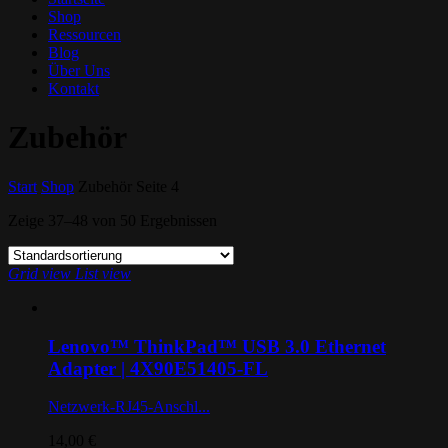
Shop
Ressourcen
Blog
Über Uns
Kontakt
Zubehör
Start
Shop
Zubehör
Seite 4
Zeige 37–48 von
50 Ergebnissen
Grid view
List view
Lenovo™ ThinkPad™ USB 3.0 Ethernet
Adapter | 4X90E51405-FL
Netzwerk-RJ45-Anschl...
14,00
€