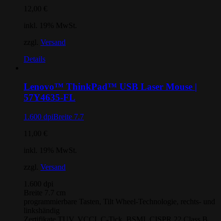
12,00
€
inkl. 19% MwSt.
zzgl.
Versand
Details
Lenovo™ ThinkPad™ USB Laser Mouse |
57Y4635-FL
1.600 dpiBreite 7.7
11,00
€
inkl. 19% MwSt.
zzgl.
Versand
1.600 dpi
Breite 7.7 cm
programmierbare Tasten, Tilt Wheel-Technologie, rechts- und
linkshändig
Zertifikate TUV, VCCI, C-Tick, BSMI, CISPR 22 Class B,