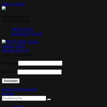
Skip to content
info@deckarm.de
06 81 / 97 04 290
06894 383163
deckarmag@web.de
0 items -
0,00
€
MERKLISTE (0)
Ihr Lenovo-Partner.
DECKARM Campus
Login / Registrieren
Username
Password
Forgot Your Password?
Register
Startseite