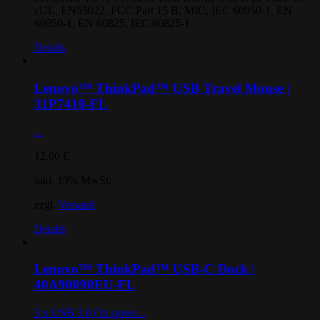
cUL, EN55022, FCC Part 15 B, MIC, IEC 60950-1, EN
60950-1, EN 60825, IEC 60825-1
Details
Lenovo™ ThinkPad™ USB Travel Mouse |
31P7410-FL
...
12,00
€
inkl. 19% MwSt.
zzgl.
Versand
Details
Lenovo™ ThinkPad™ USB-C Dock |
40A90090EU-FL
3 x USB 3.0 (1x powe...