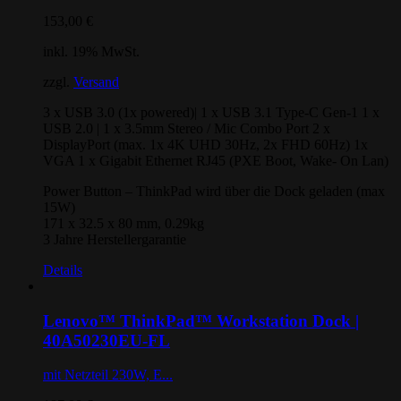
153,00
€
inkl. 19% MwSt.
zzgl.
Versand
3 x USB 3.0 (1x powered)| 1 x USB 3.1 Type-C Gen-1 1 x
USB 2.0 | 1 x 3.5mm Stereo / Mic Combo Port 2 x
DisplayPort (max. 1x 4K UHD 30Hz, 2x FHD 60Hz) 1x
VGA 1 x Gigabit Ethernet RJ45 (PXE Boot, Wake- On Lan)
Power Button – ThinkPad wird über die Dock geladen (max
15W)
171 x 32.5 x 80 mm, 0.29kg
3 Jahre Herstellergarantie
Details
Lenovo™ ThinkPad™ Workstation Dock |
40A50230EU-FL
mit Netzteil 230W, E...