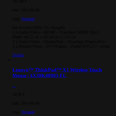
187,00
€
inkl. 19% MwSt.
zzgl.
Versand
mit Netzteil 230W, EU Ausgabe
1 x Audio/Video – HDMI – 19-poliger HDMI Typ A
Maße: 40.22 cm x 16.54 cm x 5.56 cm
2 x Audio/Video – DisplayPort – 20-poliger DisplayPort
1 x Display/Video – DVI-Digital – Digital DVI,24+1-polig
Details
Lenovo™ ThinkPad™ X1 Wireless Touch
Mouse | 4X30K40903-FL
...
58,00
€
inkl. 19% MwSt.
zzgl.
Versand