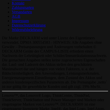
Kontakt
Zahlungsarten
Versandarten
AGB
Impressum
Datenschutzerklärung
Widerrufsbelehrung
Die Marke DECKARM wird unter Lizenz des Eigentümers
verwendet. DPMA 300554583 - HINWEIS: Alle Angaben ohne
Gewähr – Preisanpassungen und Änderungen vorbehalten ©
DECKARM Geräte der CAMPUS-LISTE erfordern einen
Nachweis der Lehrtätigkeit oder Schüler/Immatrikulationsnachweis.
Die gemachten Angaben stellen keine zugesicherten Eigenschaften
dar. Lauf- und Ladezeit des Akkus stellen den geschätzten
Maximalwert dar und hängen von vielen Faktoren, u. a. der
Bildschirmhelligkeit, den Anwendungen, Leistungsmerkmalen,
Energiemanagement-Einstellungen, dem Zustand des Akkus und
anderen kundenspezifischen Parametern ab. Die Preisangabe ‚netto`
ist nur gültig für gewerbliche Kunden und gilt zzgl. 19% MwSt.
Lenovo™, das Lenovo® Logo, ThinkCentre, ThinkPad,
ThinkServer, ThinkStation und Power Manager sind Marken oder
eingetragene Marken von Lenovo™. DECKARM® ist eine
eingetragene lizenzierte Marke. Intel®, das Intel Logo, Intel Atom,