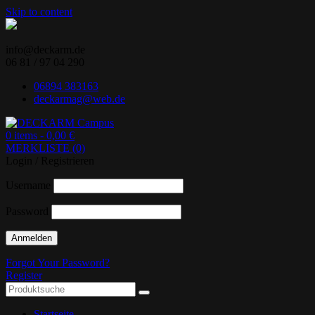
Skip to content
info@deckarm.de
06 81 / 97 04 290
06894 383163
deckarmag@web.de
0 items -
0,00
€
MERKLISTE (0)
Ihr Lenovo-Partner.
DECKARM Campus
Login / Registrieren
Username
Password
Forgot Your Password?
Register
Startseite