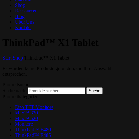
Shop
Ressourcen
Blog
Über Uns
Kontakt
ThinkPad™ X1 Tablet
Start
Shop
ThinkPad™ X1 Tablet
Es wurden keine Produkte gefunden, die Ihrer Auswahl
entsprechen.
Produktsuche
Suche nach:
Suche
Produktkategorien
Eizo TFT-Monitore
Miix™ 320
Miix™ 520
Monitore
ThinkPad™ E480
ThinkPad™ E485