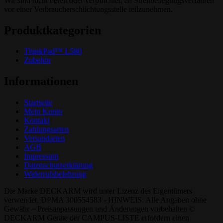
Wir sind nicht bereit oder verpflichtet, an Streitbeilegungsverfahren
vor einer Verbraucherschlichtungsstelle teilzunehmen.
Produktkategorien
ThinkPad™ L580
Zubehör
Informationen
Startseite
Mein Konto
Kontakt
Zahlungsarten
Versandarten
AGB
Impressum
Datenschutzerklärung
Widerrufsbelehrung
Die Marke DECKARM wird unter Lizenz des Eigentümers
verwendet. DPMA 300554583 - HINWEIS: Alle Angaben ohne
Gewähr – Preisanpassungen und Änderungen vorbehalten ©
DECKARM Geräte der CAMPUS-LISTE erfordern einen