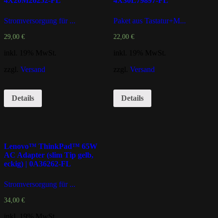
4X20M26252-FL
4X30L79897-FL
Stromversorgung für ...
Paket aus Tastatur+M...
29,00
€
22,00
€
inkl. 19% MwSt.
inkl. 19% MwSt.
zzgl.
Versand
zzgl.
Versand
Details
Details
Lenovo™ ThinkPad™ 65W
AC Adapter (slim Tip gelb,
eckig) | 0A36262-FL
Stromversorgung für ...
34,00
€
inkl. 19% MwSt.