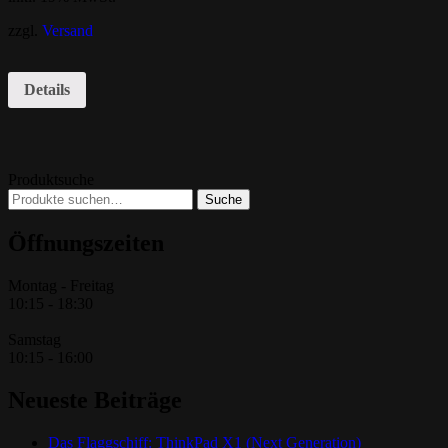
zzgl.
Versand
Details
Produktsuche
Suche
Suche
nach:
Öffnungszeiten
Montag - Freitag
10:15 - 18:30
Samstag
10:15 - 16:00
Neueste Beiträge
Das Flaggschiff: ThinkPad X1 (Next Generation)