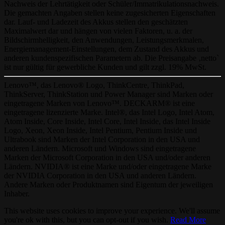
Nachweis der Lehrtätigkeit oder Schüler/Immatrikulationsnachweis.
Die gemachten Angaben stellen keine zugesicherten Eigenschaften
dar. Lauf- und Ladezeit des Akkus stellen den geschätzten
Maximalwert dar und hängen von vielen Faktoren, u. a. der
Bildschirmhelligkeit, den Anwendungen, Leistungsmerkmalen,
Energiemanagement-Einstellungen, dem Zustand des Akkus und
anderen kundenspezifischen Parametern ab. Die Preisangabe ‚netto`
ist nur gültig für gewerbliche Kunden und gilt zzgl. 19% MwSt.
Lenovo™, das Lenovo® Logo, ThinkCentre, ThinkPad,
ThinkServer, ThinkStation und Power Manager sind Marken oder
eingetragene Marken von Lenovo™. DECKARM® ist eine
eingetragene lizenzierte Marke. Intel®, das Intel Logo, Intel Atom,
Atom Inside, Core Inside, Intel Core, Intel Inside, das Intel Inside
Logo, Xeon, Xeon Inside, Intel Pentium, Pentium Inside und
Ultrabook sind Marken der Intel Corporation in den USA und
anderen Ländern. Microsoft und Windows sind eingetragene
Marken der Microsoft Corporation in den USA und/oder anderen
Ländern. NVIDIA® ist eine Marke und/oder eingetragene Marke
der NVIDIA Corporation in den USA und anderen Ländern.
Andere Marken oder Produktnamen sind Eigentum der jeweiligen
Inhaber.
This website uses cookies to improve your experience. We'll assume
you're ok with this, but you can opt-out if you wish.
Read More