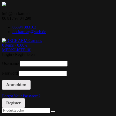
Skip
to
content
info@deckarm.de
06 81 / 97 04 290
06894 383163
deckarmag@web.de
0 items -
0,00
€
MERKLISTE (0)
Ihr Lenovo-Partner.
DECKARM Campus
Login / Registrieren
Username
Password
Forgot Your Password?
Register