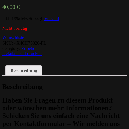
40,00
€
inkl. 19% MwSt.
zzgl.
Versand
Nicht vorrätig
Wunschliste
SKU:
4X40H75820-FL
.
Category:
Zubehör
.
Detailansicht drucken
Beschreibung
Beschreibung
Haben Sie Fragen zu diesem Produkt
oder wünschen mehr Informationen?
Schicken Sie uns einfach eine Nachricht
per Kontaktformular – Wir melden uns